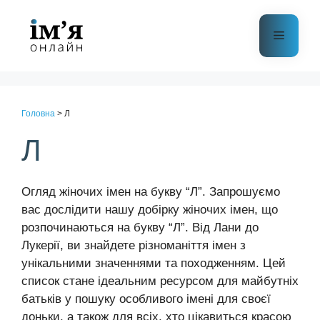
Перейти
до
Меню
контенту
Головна
>
Л
Л
Огляд жіночих імен на букву “Л”. Запрошуємо
вас дослідити нашу добірку жіночих імен, що
розпочинаються на букву “Л”. Від Лани до
Лукерії, ви знайдете різноманіття імен з
унікальними значеннями та походженням. Цей
список стане ідеальним ресурсом для майбутніх
батьків у пошуку особливого імені для своєї
доньки, а також для всіх, хто цікавиться красою