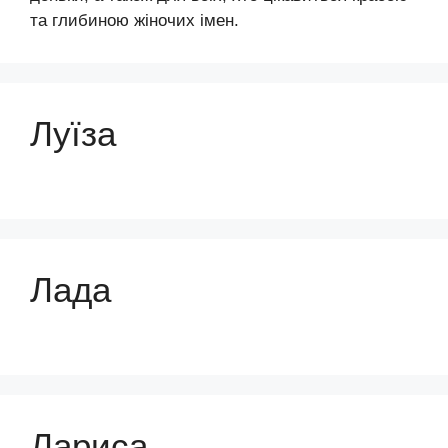
та глибиною жіночих імен.
Луїза
Лада
Лариса