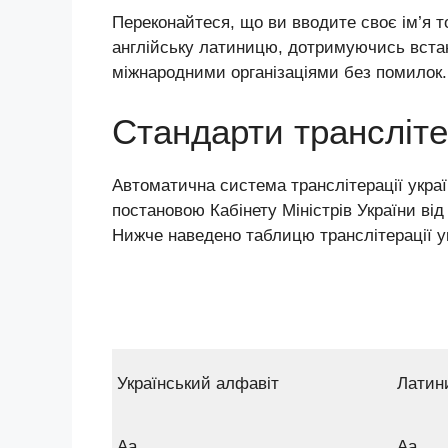
Переконайтеся, що ви вводите своє ім’я т
англійську латиницю, дотримуючись встан
міжнародними організаціями без помилок.
Стандарти транслітер
Автоматична система транслітерації укра
постановою Кабінету Міністрів України від
Нижче наведено таблицю транслітерації у
Український алфавіт
Латин
Аa
Aа