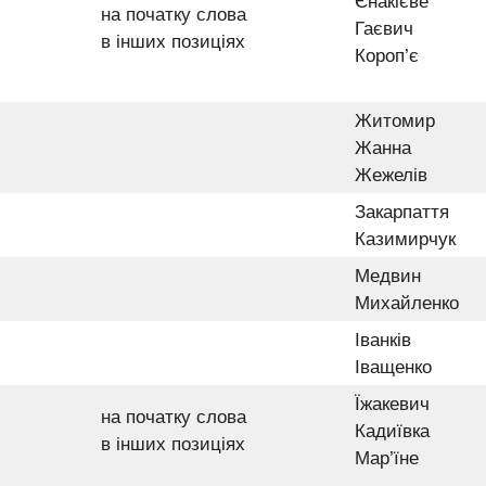
Єнакієве
на початку слова
Гаєвич
в інших позиціях
Короп’є
Житомир
Жанна
Жежелів
Закарпаття
Казимирчук
Медвин
Михайленко
Іванків
Іващенко
Їжакевич
на початку слова
Кадиївка
в інших позиціях
Мар’їне