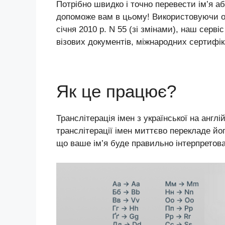
Потрібно швидко і точно перевести ім’я 
допоможе вам в цьому! Використовуючи ос
січня 2010 р. N 55 (зі змінами), наш сер
візових документів, міжнародних сертифік
Як це працює?
Транслітерація імен з української на англ
транслітерації імен миттєво перекладе йо
що ваше ім’я буде правильно інтерпретов