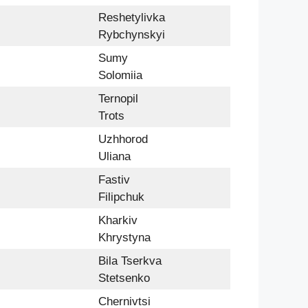
Reshetylivka
Rybchynskyi
Sumy
Solomiia
Ternopil
Trots
Uzhhorod
Uliana
Fastiv
Filipchuk
Kharkiv
Khrystyna
Bila Tserkva
Stetsenko
Chernivtsi