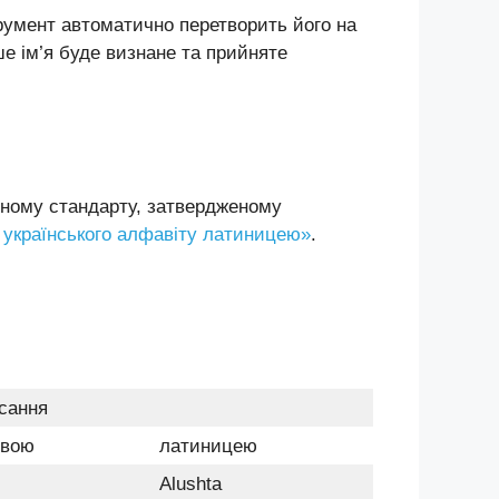
трумент автоматично перетворить його на
е ім’я буде визнане та прийняте
вному стандарту, затвердженому
 українського алфавіту латиницею»
.
сання
овою
латиницею
Alushta