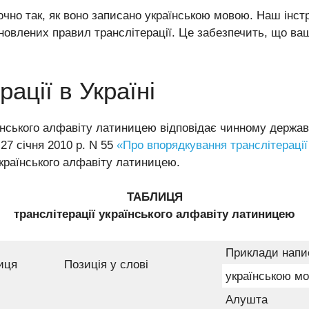
очно так, як воно записано українською мовою. Наш інс
овлених правил транслітерації. Це забезпечить, що ваш
ації в Україні
їнського алфавіту латиницею відповідає чинному держа
 27 січня 2010 р. N 55
«Про впорядкування транслітерації
країнського алфавіту латиницею.
ТАБЛИЦЯ
транслітерації українського алфавіту латиницею
Приклади напи
иця
Позиція у слові
українською м
Алушта