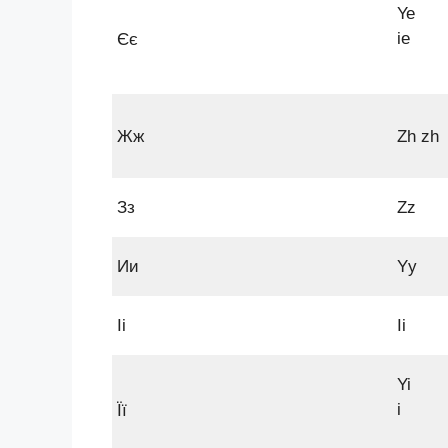
Ye
ie
Єє
Жж
Zh zh
Зз
Zz
Ии
Yy
Іі
Ii
Yi
i
Її