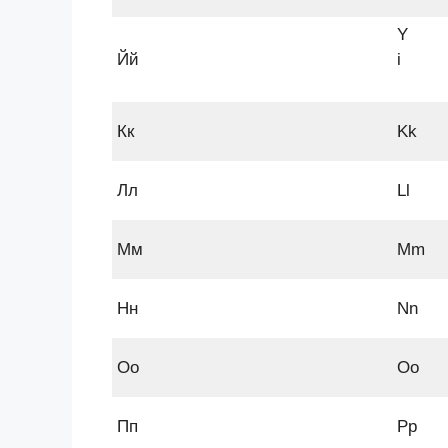
Y
Йй
i
Кк
Kk
Лл
Ll
Мм
Mm
Нн
Nn
Оо
Oo
Пп
Pp