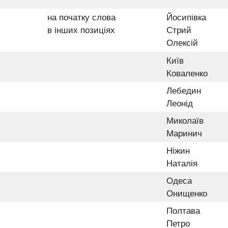
на початку слова
Йосипівка
в інших позиціях
Стрий
Олексій
Київ
Коваленко
Лебедин
Леонід
Миколаїв
Маринич
Ніжин
Наталія
Одеса
Онищенко
Полтава
Петро