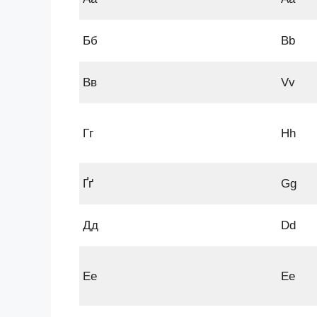
Бб
Bb
Вв
Vv
Гг
Hh
Ґґ
Gg
Дд
Dd
Ее
Ee