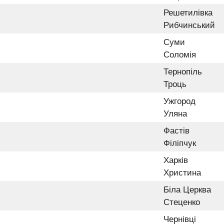
Решетилівка
Рибчинський
Суми
Соломія
Тернопіль
Троць
Ужгород
Уляна
Фастів
Філіпчук
Харків
Христина
Біла Церква
Стеценко
Чернівці