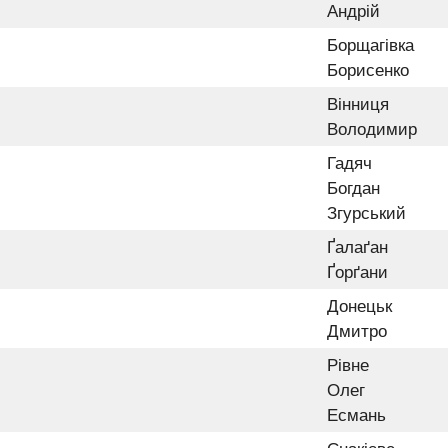
Андрій
Борщагівка
Борисенко
Вінниця
Володимир
Гадяч
Богдан
Згурський
Ґалаґан
Ґорґани
Донецьк
Дмитро
Рівне
Олег
Есмань