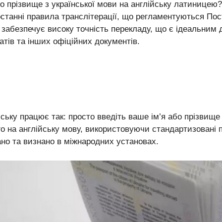
або прізвище з української мови на англійську латинице
танні правила транслітерації, що регламентуються Поста
віс забезпечує високу точність перекладу, що є ідеальни
атів та інших офіційних документів.
ійську працює так: просто введіть ваше ім’я або прізвище
го на англійську мову, використовуючи стандартизовані 
ано та визнано в міжнародних установах.