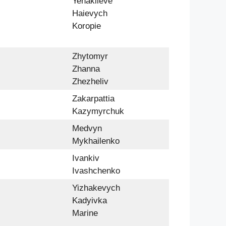
Yenakiieve
Haievych
Koropie
Zhytomyr
Zhanna
Zhezheliv
Zakarpattia
Kazymyrchuk
Medvyn
Mykhailenko
Ivankiv
Ivashchenko
Yizhakevych
Kadyivka
Marine