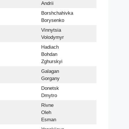
Andrii
Borshchahivka
Borysenko
Vinnytsia
Volodymyr
Hadiach
Bohdan
Zghurskyi
Galagan
Gorgany
Donetsk
Dmytro
Rivne
Oleh
Esman