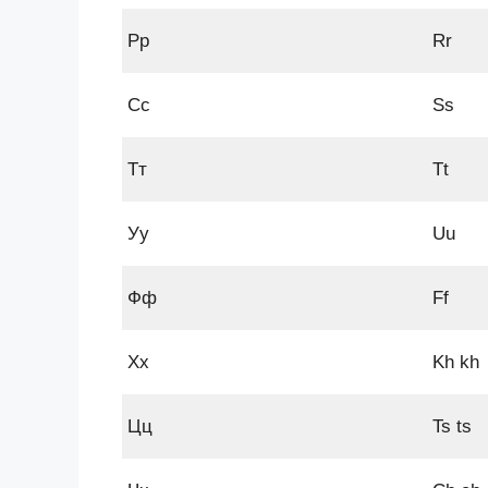
Рр
Rr
Сс
Ss
Тт
Tt
Уу
Uu
Фф
Ff
Хх
Kh kh
Цц
Ts ts