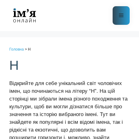
Перейти
до
Меню
контенту
Головна
>
Н
Н
Відкрийте для себе унікальний світ чоловічих
імен, що починаються на літеру “Н”. На цій
сторінці ми зібрали імена різного походження та
культури, щоб ви могли дізнатися більше про
значення та історію вибраного імені. Тут ви
знайдете як популярні і всім відомі імена, так і
рідкісні та екзотичні, що дозволить вам
розширити горизонти і, можливо, знайти