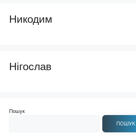
Никодим
Нігослав
Пошук
ПОШУК