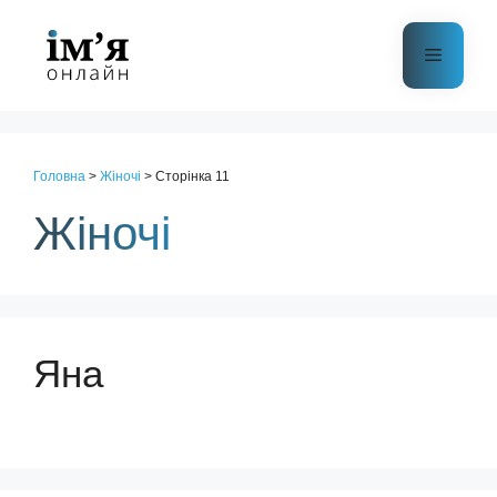
Перейти
до
Меню
контенту
Головна
>
Жіночі
>
Сторінка 11
Жіночі
Яна