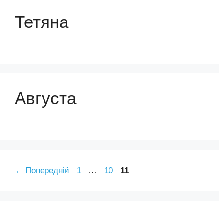
Тетяна
Августа
Сторінка
Сторінка
Сторінка
←
Попередній
1
…
10
11