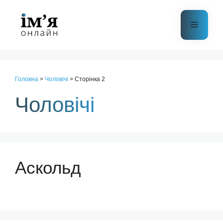
Перейти
до
Меню
контенту
Головна
>
Чоловічі
>
Сторінка 2
Чоловічі
Аскольд