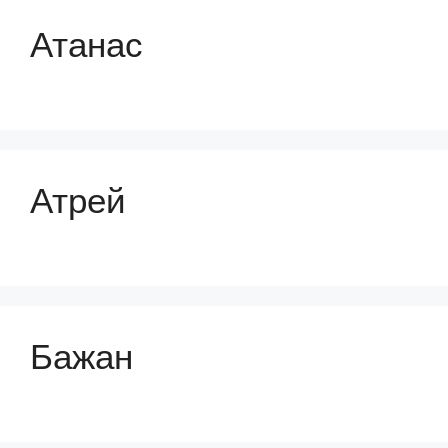
Атанаc
Атрей
Бажан