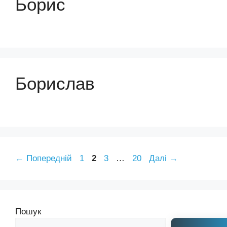
Борис
Борислав
Сторінка
Сторінка
Сторінка
Сторінка
←
Попередній
1
2
3
…
20
Далі
→
Пошук