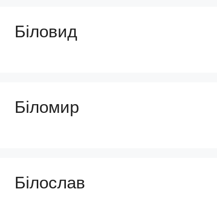
Біловид
Біломир
Білослав