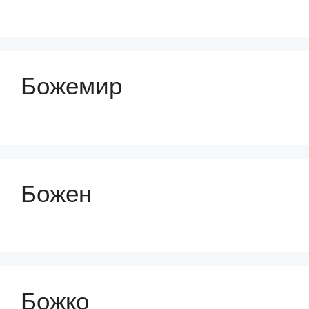
Божемир
Божен
Божко