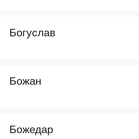
Богуслав
Божан
Божедар