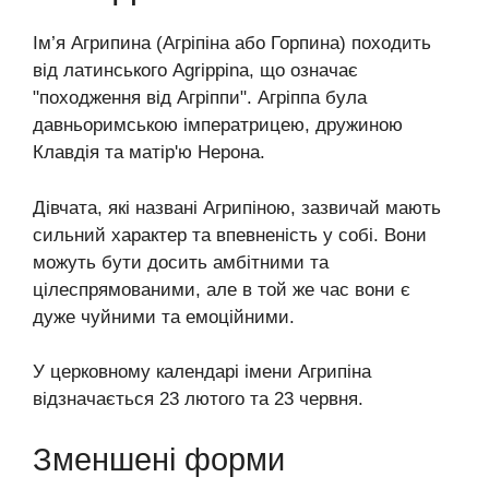
Ім’я Агрипина (Агріпіна або Горпина) походить
від латинського Agrippina, що означає
"походження від Агріппи". Агріппа була
давньоримською імператрицею, дружиною
Клавдія та матір'ю Нерона.
Дівчата, які названі Агрипіною, зазвичай мають
сильний характер та впевненість у собі. Вони
можуть бути досить амбітними та
цілеспрямованими, але в той же час вони є
дуже чуйними та емоційними.
У церковному календарі імени Агрипіна
відзначається 23 лютого та 23 червня.
Зменшені форми