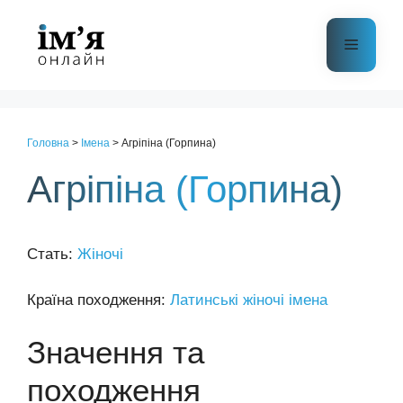
Перейти
до
Меню
контенту
Головна
>
Імена
>
Агріпіна (Горпина)
Агріпіна (Горпина)
Стать:
Жіночі
Країна походження:
Латинські жіночі імена
Значення та
походження