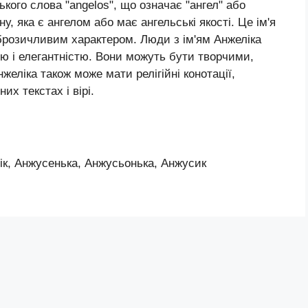
ького слова "angelos", що означає "ангел" або
у, яка є ангелом або має ангельські якості. Це ім'я
оброзичливим характером. Люди з ім'ям Анжеліка
ю і елегантністю. Вони можуть бути творчими,
желіка також може мати релігійні конотації,
их текстах і вірі.
ік, Анжусенька, Анжусьонька, Анжусик