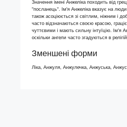
Значення імені Анжеліка походить від грец
"посланець". Ім'я Анжеліка вказує на людин
також асоціюється зі світлим, ніжним і д
часто відзначаються своєю красою, граціє
чуттєвими і мають сильну інтуїцію. Ім'я Ан
оскільки ангели часто згадуються в релігійн
Зменшені форми
Ліка, Анжуля, Анжулечка, Анжуська, Анжус