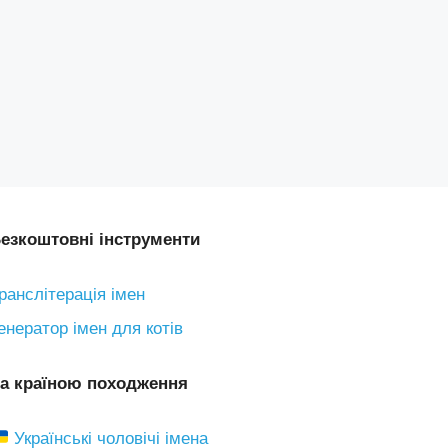
езкоштовні інструменти
ранслітерація імен
енератор імен для котів
а країною походження
Українські чоловічі імена