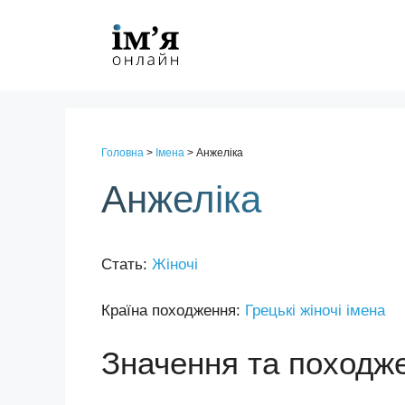
Перейти
до
контенту
Головна
>
Імена
>
Анжеліка
Анжеліка
Стать:
Жіночі
Країна походження:
Грецькі жіночі імена
Значення та походж