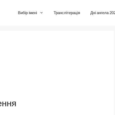
Вибір імені
Транслітерація
Дні ангела 20
ення