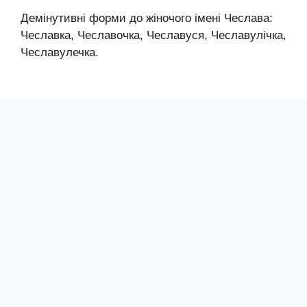
Демінутивні форми до жіночого імені Чеслава:
Чеславка, Чеславочка, Чеславуся, Чеславулічка,
Чеславулечка.