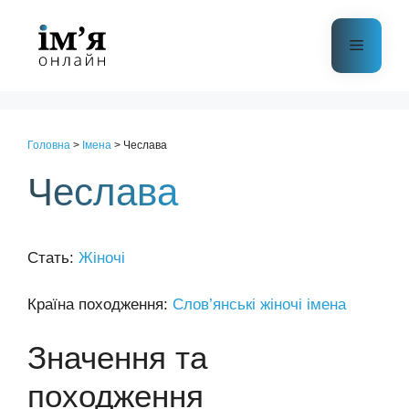
Перейти
до
Меню
контенту
Головна
>
Імена
>
Чеслава
Чеслава
Стать:
Жіночі
Країна походження:
Слов’янські жіночі імена
Значення та
походження