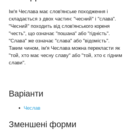
Ім'я Чеслава має слов'янське походження і
складається з двох частин: "чесний" і "слава".
"Чесний" походить від слов'янського кореня
"честь", що означає "пошана" або "гідність".
"Слава" же означає "слава" або "відомість".
Таким чином, ім'я Чеслава можна перекласти як
"той, хто має чесну славу" або "той, хто є гідним
слави".
Варіанти
Чеслав
Зменшені форми