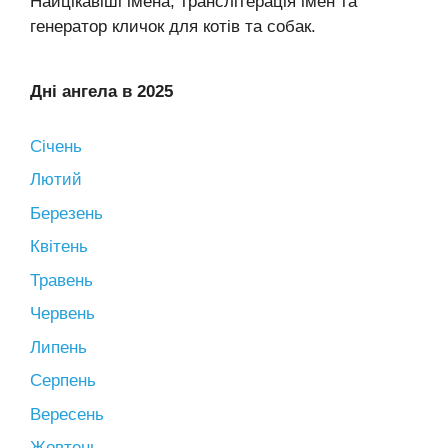
Найцікавіші імена, транслітерація імен та
генератор кличок для котів та собак.
Дні ангела в 2025
Січень
Лютий
Березень
Квітень
Травень
Червень
Липень
Серпень
Вересень
Жовтень