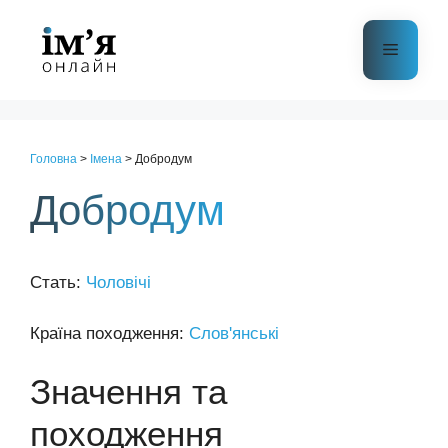
Перейти
до
Меню
контенту
Головна
>
Імена
>
Добродум
Добродум
Стать:
Чоловічі
Країна походження:
Слов'янські
Значення та
походження