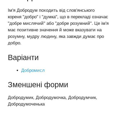
Ім'я Добродум походить від слов'янського
кореня "добро" і "думка", що в перекладі означає
"добре мислячий" або "добре розумний". Це ім'я
має позитивне значення й може вказувати на
розумну, мудру людину, яка завжди думає про
добро.
Варіанти
Добромисл
Зменшені форми
Добродумик, Добродумочка, Добродумчик,
Добродумоченька