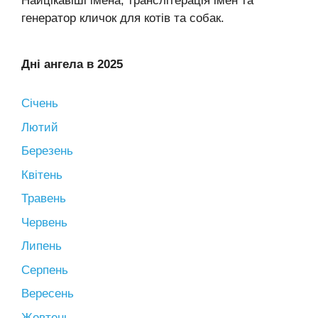
Найцікавіші імена, транслітерація імен та
генератор кличок для котів та собак.
Дні ангела в 2025
Січень
Лютий
Березень
Квітень
Травень
Червень
Липень
Серпень
Вересень
Жовтень