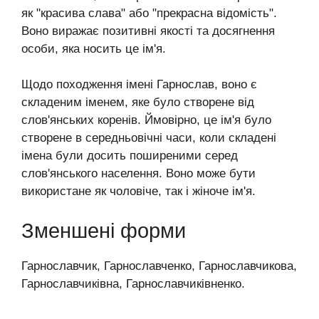
як "красива слава" або "прекрасна відомість".
Воно виражає позитивні якості та досягнення
особи, яка носить це ім'я.
Щодо походження імені Гарнослав, воно є
складеним іменем, яке було створене від
слов'янських коренів. Ймовірно, це ім'я було
створене в середньовічні часи, коли складені
імена були досить поширеними серед
слов'янського населення. Воно може бути
використане як чоловіче, так і жіноче ім'я.
Зменшені форми
Гарнославчик, Гарнославченко, Гарнославчикова,
Гарнославчиківна, Гарнославчиківненко.