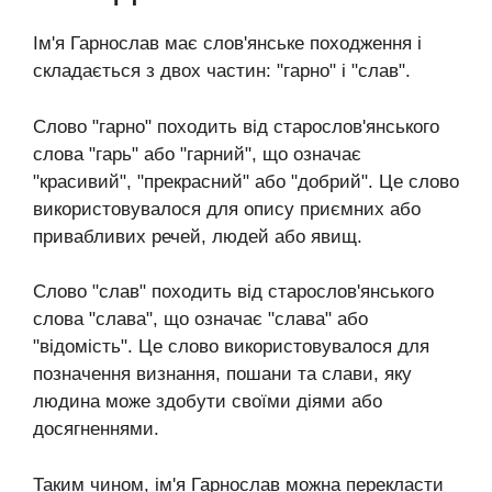
Ім'я Гарнослав має слов'янське походження і
складається з двох частин: "гарно" і "слав".
Слово "гарно" походить від старослов'янського
слова "гарь" або "гарний", що означає
"красивий", "прекрасний" або "добрий". Це слово
використовувалося для опису приємних або
привабливих речей, людей або явищ.
Слово "слав" походить від старослов'янського
слова "слава", що означає "слава" або
"відомість". Це слово використовувалося для
позначення визнання, пошани та слави, яку
людина може здобути своїми діями або
досягненнями.
Таким чином, ім'я Гарнослав можна перекласти