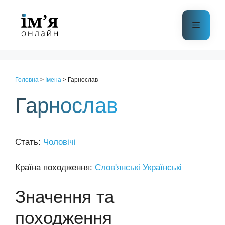
Перейти
до
Меню
контенту
Головна
>
Імена
>
Гарнослав
Гарнослав
Стать:
Чоловічі
Країна походження:
Слов'янські
Українські
Значення та
походження