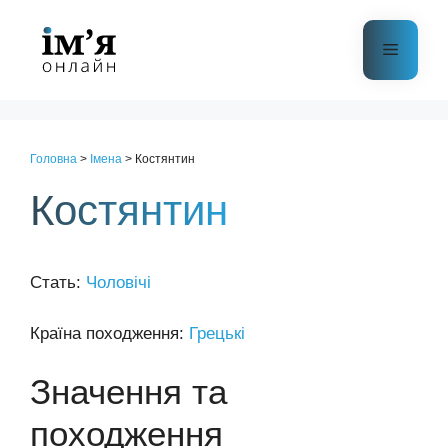
Перейти
до
Меню
контенту
Головна
>
Імена
>
Костянтин
Костянтин
Стать:
Чоловічі
Країна походження:
Грецькі
Значення та
походження