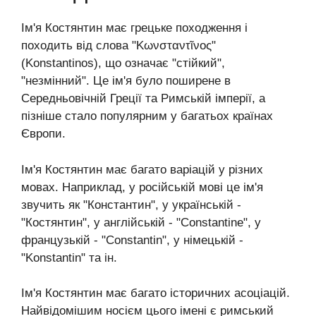
Ім'я Костянтин має грецьке походження і
походить від слова "Κωνσταντῖνος"
(Konstantinos), що означає "стійкий",
"незмінний". Це ім'я було поширене в
Середньовічній Греції та Римській імперії, а
пізніше стало популярним у багатьох країнах
Європи.
Ім'я Костянтин має багато варіацій у різних
мовах. Наприклад, у російській мові це ім'я
звучить як "Константин", у українській -
"Костянтин", у англійській - "Constantine", у
французькій - "Constantin", у німецькій -
"Konstantin" та ін.
Ім'я Костянтин має багато історичних асоціацій.
Найвідомішим носієм цього імені є римський