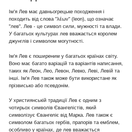
Ім'я Лев має давньогрецьке походження і
походить від слова "λέων" (leon), що означає
"лев". Лев - це символ сили, мужності та влади.
У багатьох культурах лев вважається королем
джунглів і символом могутності.
Ім'я Лев є поширеним у багатьох країнах світу.
Воно має багато варіацій та варіантів написання,
таких як Леон, Лео, Левон, Левко, Леві, Левій та
інші. Ім'я Лев також може бути використане як
прізвисько або псевдонім.
У християнській традиції Лев є одним з
чотирьох символів Євангелістів, який
символізує Євангеліє від Марка. Лев також є
символом багатьох гербів, прапорів та емблем,
особливо у країнах, де лев вважається