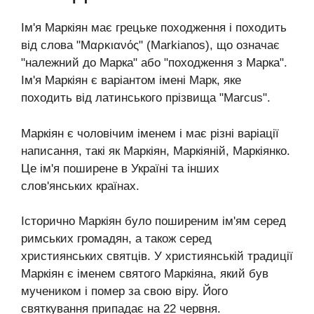
Ім'я Маркіян має грецьке походження і походить
від слова "Μαρκιανός" (Markianos), що означає
"належний до Марка" або "походження з Марка".
Ім'я Маркіян є варіантом імені Марк, яке
походить від латинського прізвища "Marcus".
Маркіян є чоловічим іменем і має різні варіації
написання, такі як Маркіян, Маркіяній, Маркіянко.
Це ім'я поширене в Україні та інших
слов'янських країнах.
Історично Маркіян було поширеним ім'ям серед
римських громадян, а також серед
християнських святців. У християнській традиції
Маркіян є іменем святого Маркіяна, який був
мучеником і помер за свою віру. Його
святкування припадає на 22 червня.