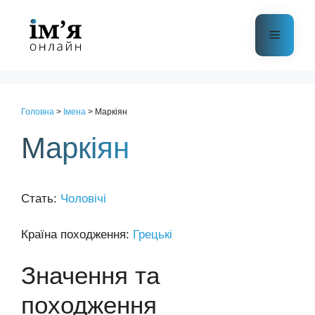
Перейти
до
Меню
контенту
Головна
>
Імена
>
Маркіян
Маркіян
Стать:
Чоловічі
Країна походження:
Грецькі
Значення та
походження