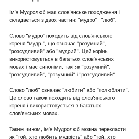
Ім'я Мудролюб має слов'янське походження і
складається з двох частин: "мудро" і "люб".
Слово "мудро" походить від слов'янського
кореня "мудр-", що означає "розумний",
"розсудливий" або "мудрий". Цей корінь
використовується в багатьох слов'янських
мовах і має синоніми, такі як "розумний",
"розсудливий", "розумний" і "розсудливий".
Слово "люб" означає "любити" або "полюбляти".
Це слово також походить від слов'янського
кореня і використовується в багатьох
слов'янських мовах.
Таким чином, ім'я Мудролюб можна перекласти
як "той, хто любить мудрість" або "той, хто