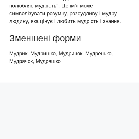
полюбляє мудрість". Це ім'я може
символізувати розумну, розсудливу і мудру
людину, яка цінує і любить мудрість і знання.
Зменшені форми
Мудрик, Мудришко, Мудричок, Мудренько,
Мудрячок, Мудряшко