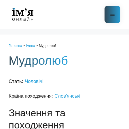
Перейти
до
Меню
контенту
Головна
>
Імена
>
Мудролюб
Мудролюб
Стать:
Чоловічі
Країна походження:
Слов'янські
Значення та
походження