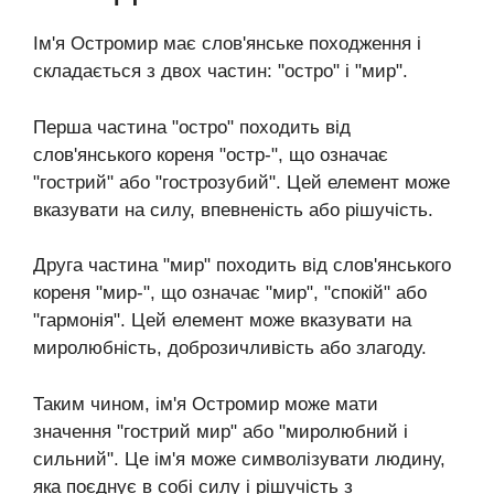
Ім'я Остромир має слов'янське походження і
складається з двох частин: "остро" і "мир".
Перша частина "остро" походить від
слов'янського кореня "остр-", що означає
"гострий" або "гострозубий". Цей елемент може
вказувати на силу, впевненість або рішучість.
Друга частина "мир" походить від слов'янського
кореня "мир-", що означає "мир", "спокій" або
"гармонія". Цей елемент може вказувати на
миролюбність, доброзичливість або злагоду.
Таким чином, ім'я Остромир може мати
значення "гострий мир" або "миролюбний і
сильний". Це ім'я може символізувати людину,
яка поєднує в собі силу і рішучість з