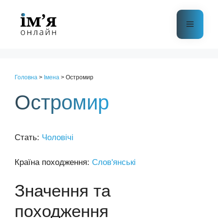
Перейти
до
Меню
контенту
Головна
>
Імена
>
Остромир
Остромир
Стать:
Чоловічі
Країна походження:
Слов'янські
Значення та
походження