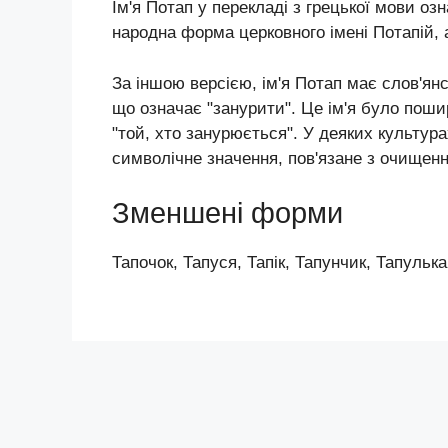
Ім'я Потап у перекладі з грецької мови оз
народна форма церковного імені Потапій, а
За іншою версією, ім'я Потап має слов'янс
що означає "занурити". Це ім'я було поши
"той, хто занурюється". У деяких культура
символічне значення, пов'язане з очищенн
Зменшені форми
Тапочок, Тапуся, Тапік, Тапунчик, Тапулька