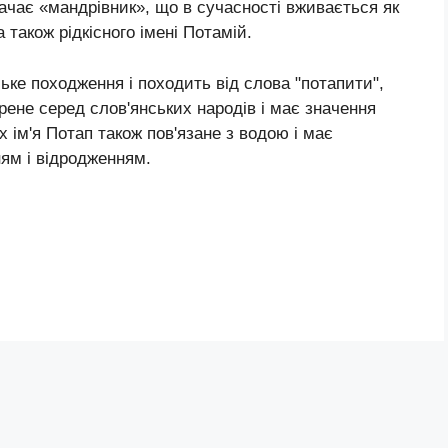
начає «мандрівник», що в сучасності вживається як
 також рідкісного імені Потамій.
ьке походження і походить від слова "потапити",
рене серед слов'янських народів і має значення
х ім'я Потап також пов'язане з водою і має
ям і відродженням.