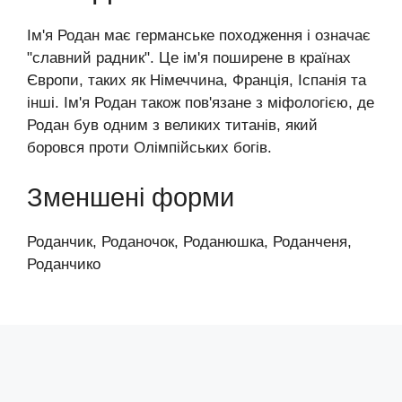
Ім'я Родан має германське походження і означає
"славний радник". Це ім'я поширене в країнах
Європи, таких як Німеччина, Франція, Іспанія та
інші. Ім'я Родан також пов'язане з міфологією, де
Родан був одним з великих титанів, який
боровся проти Олімпійських богів.
Зменшені форми
Роданчик, Роданочок, Роданюшка, Роданченя,
Роданчико