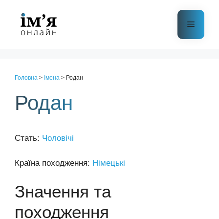
Перейти
до
Меню
контенту
Головна
>
Імена
>
Родан
Родан
Стать:
Чоловічі
Країна походження:
Німецькі
Значення та
походження