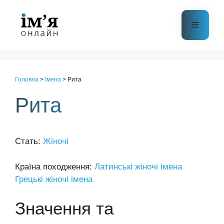
Перейти
до
Меню
контенту
Головна
>
Імена
>
Рита
Рита
Стать:
Жіночі
Країна походження:
Латинські жіночі імена
Грецькі жіночі імена
Значення та