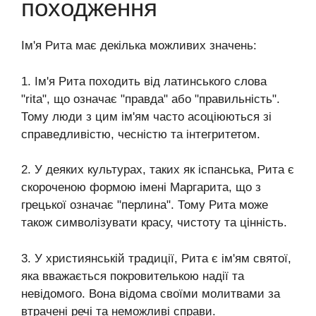
походження
Ім'я Рита має декілька можливих значень:
1. Ім'я Рита походить від латинського слова
"rita", що означає "правда" або "правильність".
Тому люди з цим ім'ям часто асоціюються зі
справедливістю, чесністю та інтегритетом.
2. У деяких культурах, таких як іспанська, Рита є
скороченою формою імені Маргарита, що з
грецької означає "перлина". Тому Рита може
також символізувати красу, чистоту та цінність.
3. У християнській традиції, Рита є ім'ям святої,
яка вважається покровителькою надії та
невідомого. Вона відома своїми молитвами за
втрачені речі та неможливі справи.