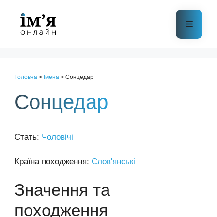
Перейти
до
Меню
контенту
Головна
>
Імена
>
Сонцедар
Сонцедар
Стать:
Чоловічі
Країна походження:
Слов'янські
Значення та
походження