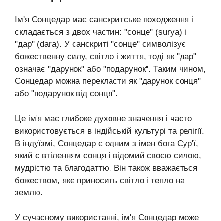
Ім'я Сонцедар має санскритське походження і
складається з двох частин: "сонце" (surya) і
"дар" (dara). У санскриті "сонце" символізує
божественну силу, світло і життя, тоді як "дар"
означає "дарунок" або "подарунок". Таким чином,
Сонцедар можна перекласти як "дарунок сонця"
або "подарунок від сонця".
Це ім'я має глибоке духовне значення і часто
використовується в індійській культурі та релігії.
В індуїзмі, Сонцедар є одним з імен бога Сур'ї,
який є втіленням сонця і відомий своєю силою,
мудрістю та благодаттю. Він також вважається
божеством, яке приносить світло і тепло на
землю.
У сучасному використанні, ім'я Сонцедар може