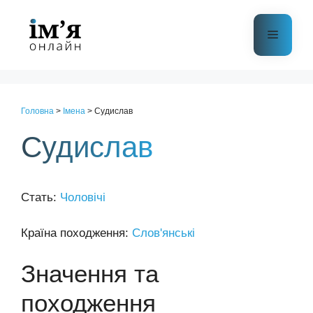
Перейти
до
Меню
контенту
Головна
>
Імена
>
Судислав
Судислав
Стать:
Чоловічі
Країна походження:
Слов'янські
Значення та
походження