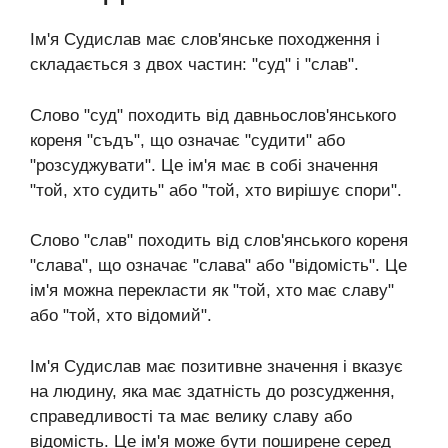
Ім'я Судислав має слов'янське походження і
складається з двох частин: "суд" і "слав".
Слово "суд" походить від давньослов'янського
кореня "съдъ", що означає "судити" або
"розсуджувати". Це ім'я має в собі значення
"той, хто судить" або "той, хто вирішує спори".
Слово "слав" походить від слов'янського кореня
"слава", що означає "слава" або "відомість". Це
ім'я можна перекласти як "той, хто має славу"
або "той, хто відомий".
Ім'я Судислав має позитивне значення і вказує
на людину, яка має здатність до розсудження,
справедливості та має велику славу або
відомість. Це ім'я може бути поширене серед