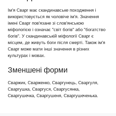
Ім'я Сварг має скандинавське походження і
використовується як чоловіче ім'я. Значення
імені Сварг пов'язане зі слов'янською
міфологією і означає "світ богів" або "богатство
богів". У скандинавській міфології Сварг є
місцем, де живуть боги після смерті. Також ім'я
Сварг може мати інші значення в різних
культурах і мовах.
Зменшені форми
Сваржик, Сварженко, Сваргунець, Сваргуля,
Сваргушка, Сваргуся, Сваргусянка,
Сваргушечка, Сваргушеня, Сваргушеченька.