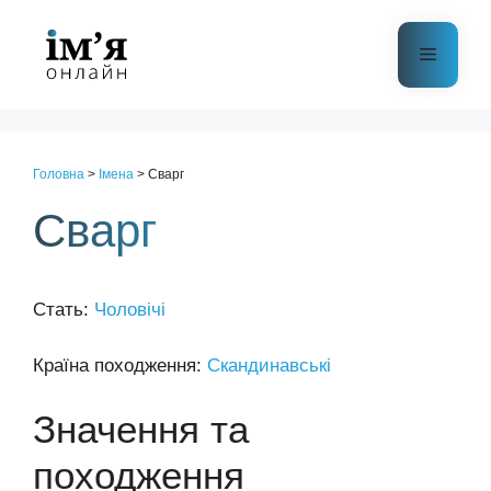
Перейти
до
Меню
контенту
Головна
>
Імена
>
Сварг
Сварг
Стать:
Чоловічі
Країна походження:
Скандинавські
Значення та
походження