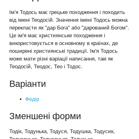
Ім'я Тодось має грецьке походження і походить
від імені Теодосій. Значення імені Тодось можна
перекласти як "дар Бога" або "дарований Богом".
Це ім'я має християнське походження і
використовується в основному в країнах, де
поширені християнські традиції. Ім'я Тодось
може мати різні варіації написання, такі як
Теодосій, Теодос, Тео і Тодос.
Варіанти
Федір
Зменшені форми
Тодік, Тодунька, Тодуся, Тодушка, Тодусик,