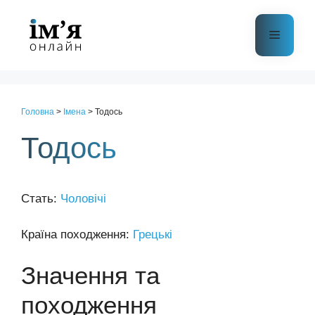
Перейти
до
Меню
контенту
Головна
>
Імена
>
Тодось
Тодось
Стать:
Чоловічі
Країна походження:
Грецькі
Значення та
походження