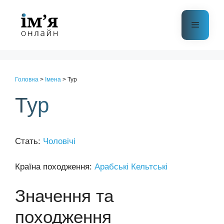
Перейти
до
Меню
контенту
Головна
>
Імена
>
Тур
Тур
Стать:
Чоловічі
Країна походження:
Арабські
Кельтські
Значення та
походження