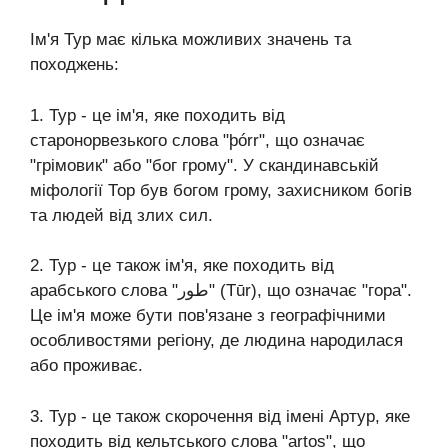
Ім'я Тур має кілька можливих значень та
походжень:
1. Тур - це ім'я, яке походить від
старонорвезького слова "þórr", що означає
"грімовик" або "бог грому". У скандинавській
міфології Тор був богом грому, захисником богів
та людей від злих сил.
2. Тур - це також ім'я, яке походить від
арабського слова "طور" (Tūr), що означає "гора".
Це ім'я може бути пов'язане з географічними
особливостями регіону, де людина народилася
або проживає.
3. Тур - це також скорочення від імені Артур, яке
походить від кельтського слова "artos", що