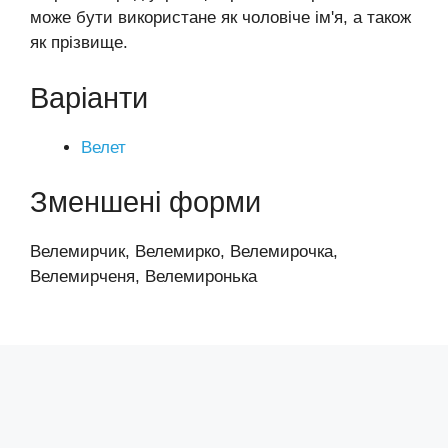
може бути використане як чоловіче ім'я, а також
як прізвище.
Варіанти
Велет
Зменшені форми
Велемирчик, Велемирко, Велемирочка,
Велемирченя, Велемиронька