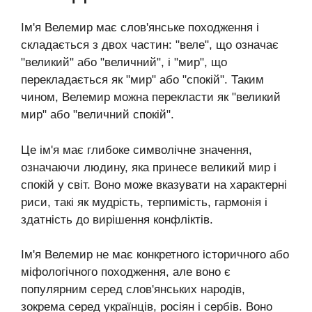
Ім'я Велемир має слов'янське походження і
складається з двох частин: "веле", що означає
"великий" або "величний", і "мир", що
перекладається як "мир" або "спокій". Таким
чином, Велемир можна перекласти як "великий
мир" або "величний спокій".
Це ім'я має глибоке символічне значення,
означаючи людину, яка принесе великий мир і
спокій у світ. Воно може вказувати на характерні
риси, такі як мудрість, терпимість, гармонія і
здатність до вирішення конфліктів.
Ім'я Велемир не має конкретного історичного або
міфологічного походження, але воно є
популярним серед слов'янських народів,
зокрема серед українців, росіян і сербів. Воно