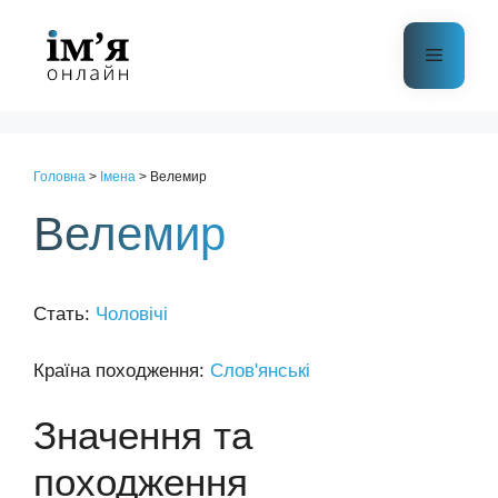
Перейти
до
Меню
контенту
Головна
>
Імена
>
Велемир
Велемир
Стать:
Чоловічі
Країна походження:
Слов'янські
Значення та
походження