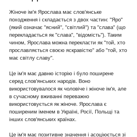
Жіноче ім'я Ярослава має слов'янське
походження і складається з двох частин: "Яро"
(який означає "ясний", "світлий") та "слава" (що
перекладається як "слава", "відомість"). Таким
чином, Ярослава можна перекласти як "той, хто
прославляється своєю яскравістю" або "той, хто
має світлу славу".
Це ім'я має давню історію і було поширене
серед слов'янських народів. Воно
використовувалося як чоловіче і жіноче ім'я, але
в сучасному вживанні переважно
використовується як жіноче. Ярослава є
поширеним іменем в Україні, Росії, Польщі та
інших слов'янських країнах.
Це ім'я має позитивне значення і асоціюється зі