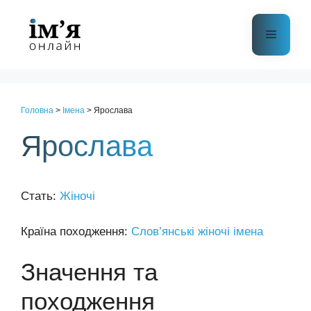
Перейти
до
Меню
контенту
Головна
>
Імена
>
Ярослава
Ярослава
Стать:
Жіночі
Країна походження:
Слов’янські жіночі імена
Значення та
походження