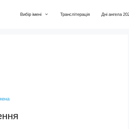
Вибір імені
Транслітерація
Дні ангела 20
імена
ення