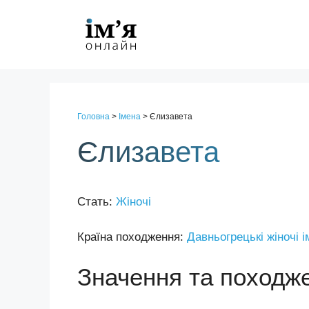
Перейти
до
контенту
Головна
>
Імена
>
Єлизавета
Єлизавета
Стать:
Жіночі
Країна походження:
Давньогрецькі жіночі 
Значення та походж