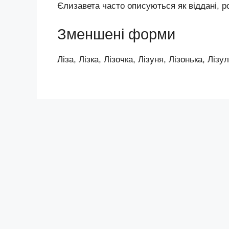
Єлизавета часто описуються як віддані, р
Зменшені форми
Ліза, Лізка, Лізочка, Лізуня, Лізонька, Лізу