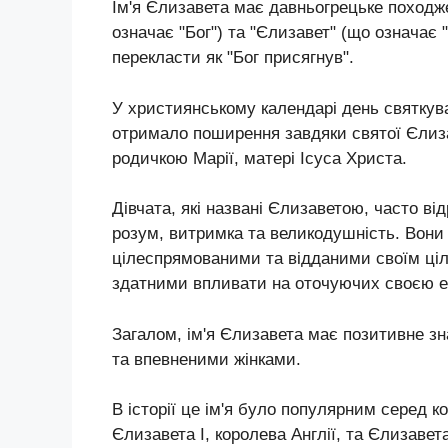
Ім'я Єлизавета має давньогрецьке походже
означає "Бог") та "Єлизавет" (що означає
перекласти як "Бог присягнув".
У християнському календарі день святкув
отримало поширення завдяки святої Єлиза
родичкою Марії, матері Ісуса Христа.
Дівчата, які названі Єлизаветою, часто ві
розум, витримка та великодушність. Вони
цілеспрямованими та відданими своїм ці
здатними впливати на оточуючих своєю ен
Загалом, ім'я Єлизавета має позитивне з
та впевненими жінками.
В історії це ім'я було популярним серед к
Єлизавета I, королева Англії, та Єлизавета