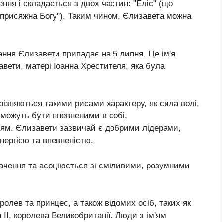
ння і складається з двох частин: "Еліс" (що
 "присяжна Богу"). Таким чином, Єлизавета можна
ання Єлизавети припадає на 5 липня. Це ім'я
вети, матері Іоанна Хрестителя, яка була
дрізняються такими рисами характеру, як сила волі,
 можуть бути впевненими в собі,
лям. Єлизавети зазвичай є добрими лідерами,
ергією та впевненістю.
начення та асоціюється зі сміливими, розумними
оролев та принцес, а також відомих осіб, таких як
 II, королева Великобританії. Люди з ім'ям