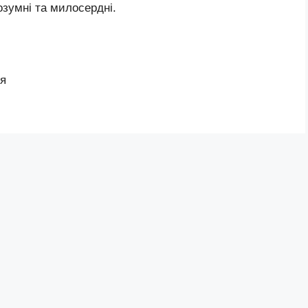
озумні та милосердні.
ля