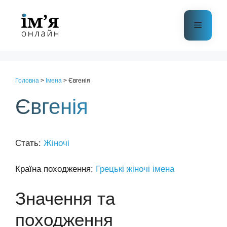
Перейти
до
Меню
контенту
Головна
>
Імена
>
Євгенія
Євгенія
Стать:
Жіночі
Країна походження:
Грецькі жіночі імена
Значення та
походження