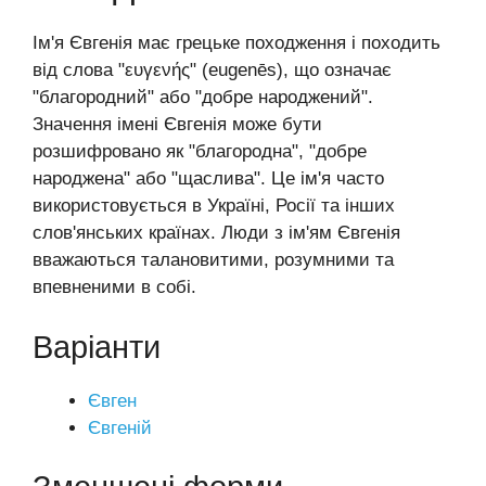
Ім'я Євгенія має грецьке походження і походить
від слова "ευγενής" (eugenēs), що означає
"благородний" або "добре народжений".
Значення імені Євгенія може бути
розшифровано як "благородна", "добре
народжена" або "щаслива". Це ім'я часто
використовується в Україні, Росії та інших
слов'янських країнах. Люди з ім'ям Євгенія
вважаються талановитими, розумними та
впевненими в собі.
Варіанти
Євген
Євгеній