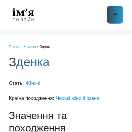
Перейти
до
Меню
контенту
Головна
>
Імена
>
Зденка
Зденка
Стать:
Жіночі
Країна походження:
Чеські жіночі імена
Значення та
походження