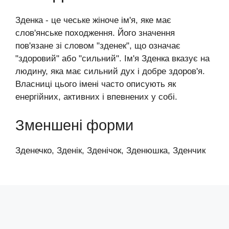
Зденка - це чеське жіноче ім'я, яке має
слов'янське походження. Його значення
пов'язане зі словом "зденек", що означає
"здоровий" або "сильний". Ім'я Зденка вказує на
людину, яка має сильний дух і добре здоров'я.
Власниці цього імені часто описують як
енергійних, активних і впевнених у собі.
Зменшені форми
Зденечко, Зденік, Зденічок, Зденюшка, Зденчик