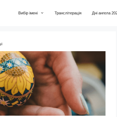
Вибір імені
Транслітерація
Дні ангела 20
ії