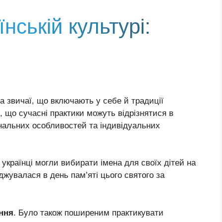
їнській культурі:
та звичаї, що включають у себе й традиції
, що сучасні практики можуть відрізнятися в
ональних особливостей та індивідуальних
 українці могли вибирати імена для своїх дітей на
жувалася в день пам’яті цього святого за
іння
. Було також поширеним практикувати