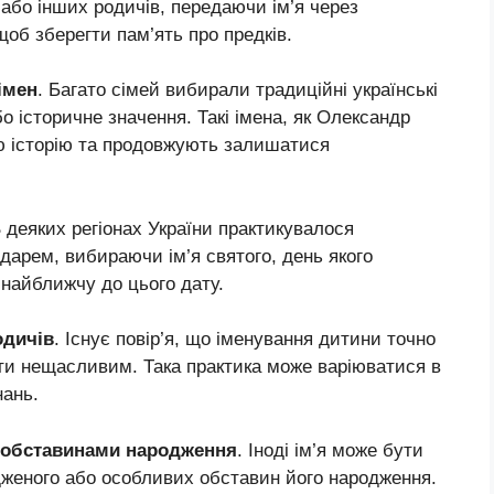
 або інших родичів, передаючи ім’я через
щоб зберегти пам’ять про предків.
імен
. Багато сімей вибирали традиційні українські
бо історичне значення. Такі імена, як Олександр
ню історію та продовжують залишатися
В деяких регіонах України практикувалося
ндарем, вибираючи ім’я святого, день якого
найближчу до цього дату.
одичів
. Існує повір’я, що іменування дитини точно
бути нещасливим. Така практика може варіюватися в
нань.
о обставинами народження
. Іноді ім’я може бути
дженого або особливих обставин його народження.