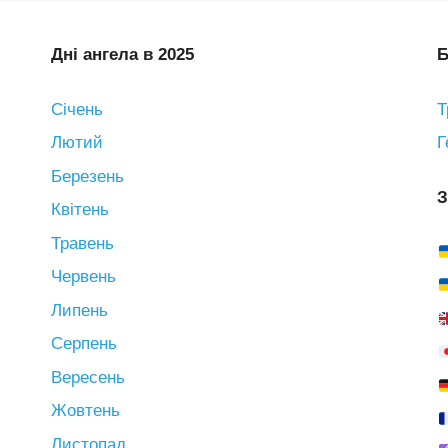
Дні ангела в 2025
Б
Січень
Т
Лютий
Г
Березень
З
Квітень
Травень
Червень
Липень
Серпень
Вересень
Жовтень
Листопад