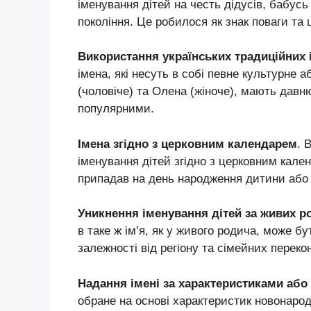
іменування дітей на честь дідусів, бабусь
покоління. Це робилося як знак поваги та 
Використання українських традиційних 
імена, які несуть в собі певне культурне а
(чоловіче) та Олена (жіноче), мають дав
популярними.
Імена згідно з церковним календарем
. 
іменування дітей згідно з церковним кале
припадав на день народження дитини або 
Уникнення іменування дітей за живих р
в таке ж ім’я, як у живого родича, може 
залежності від регіону та сімейних переко
Надання імені за характеристиками аб
обране на основі характеристик новонаро