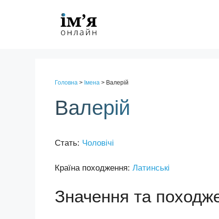
Перейти
до
контенту
Головна
>
Імена
>
Валерій
Валерій
Стать:
Чоловічі
Країна походження:
Латинські
Значення та походж