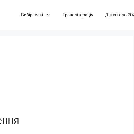
Вибір імені
Транслітерація
Дні ангела 20
ення