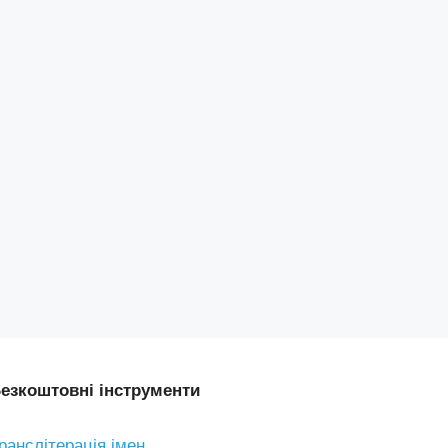
езкоштовні інструменти
ранслітерація імен