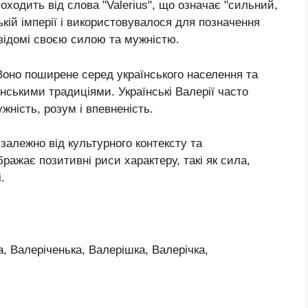
оходить від слова "Valerius", що означає "сильний,
кій імперії і використовувалося для позначення
 відомі своєю силою та мужністю.
 Воно поширене серед українського населення та
'янськими традиціями. Українські Валерії часто
жність, розум і впевненість.
залежно від культурного контексту та
ображає позитивні риси характеру, такі як сила,
.
, Валеріченька, Валерішка, Валерічка,