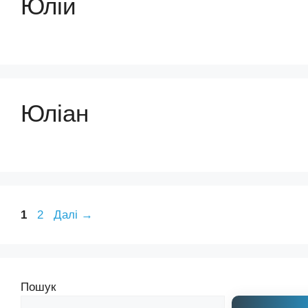
Юлій
Юліан
Сторінка
Сторінка
1
2
Далі
→
Пошук