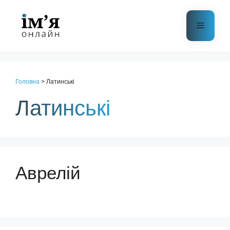
Перейти
до
Меню
контенту
Головна
>
Латинські
Латинські
Аврелій